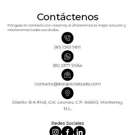
Contáctenos
Póngase en contacto con nosotros, le ofreceremos la mejor solución y
resolveremos todas sus dudas.
(81) 1363 9811
(81) 2377 9064
contacto@ibespecializada.com
Distrito B-6 #145, Col. Leones, C.P. 64600, Monterrey,
N.L.
Redes Sociales