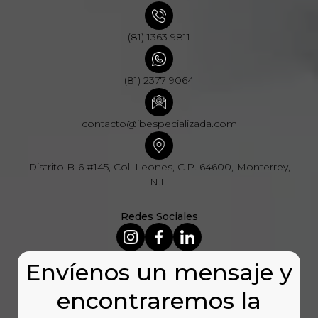
(81) 1363 9811
(81) 2377 9064
contacto@ibespecializada.com
Distrito B-6 #145, Col. Leones, C.P. 64600, Monterrey,
N.L.
Redes Sociales
Envíenos un mensaje y
encontraremos la