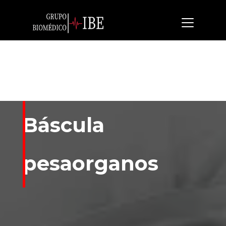
Báscula
pesaorganos