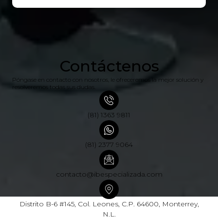
Contáctenos
Póngase en contacto con nosotros, le ofreceremos la mejor solución y
resolveremos todas sus dudas.
(81) 1363 9811
(81) 2377 9064
contacto@ibespecializada.com
Distrito B-6 #145, Col. Leones, C.P. 64600, Monterrey,
N.L.