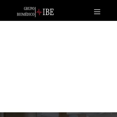
Fanem Diapump Colibri
DPS60
Aspirador quirúrgico