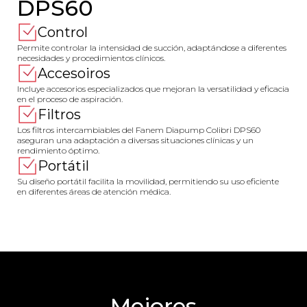
DPS60
Control
Permite controlar la intensidad de succión, adaptándose a diferentes
necesidades y procedimientos clínicos.
Accesoiros
Incluye accesorios especializados que mejoran la versatilidad y eficacia
en el proceso de aspiración.
Filtros
Los filtros intercambiables del Fanem Diapump Colibri DPS60
aseguran una adaptación a diversas situaciones clínicas y un
rendimiento óptimo.
Portátil
Su diseño portátil facilita la movilidad, permitiendo su uso eficiente
en diferentes áreas de atención médica.
Mejores