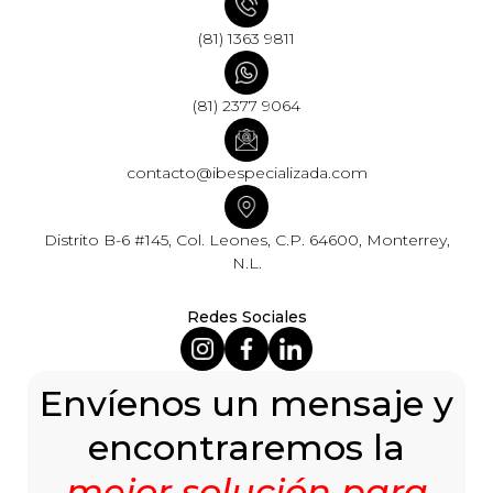
(81) 1363 9811
(81) 2377 9064
contacto@ibespecializada.com
Distrito B-6 #145, Col. Leones, C.P. 64600, Monterrey,
N.L.
Redes Sociales
Envíenos un mensaje y
encontraremos la
mejor solución para