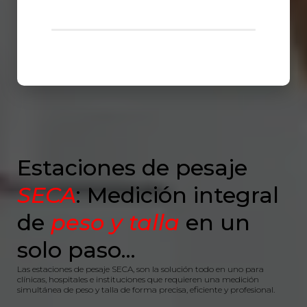
Estaciones de pesaje
SECA
: Medición integral
de
peso y talla
en un
solo paso...
Las estaciones de pesaje SECA, son la solución todo en uno para
clínicas, hospitales e instituciones que requieren una medición
simultánea de peso y talla de forma precisa, eficiente y profesional.