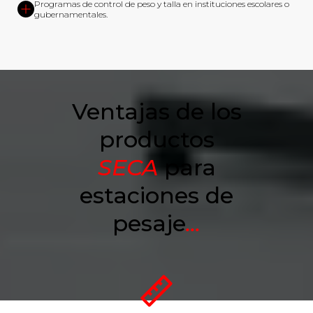
Programas de control de peso y talla en instituciones escolares o
gubernamentales.
Ventajas de los
productos
SECA
para
estaciones de
pesaje
...