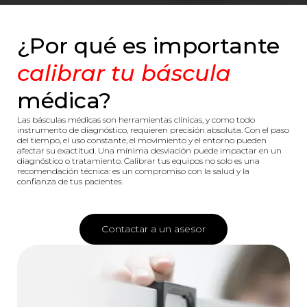
¿Por qué es importante
calibrar tu báscula
médica?
Las básculas médicas son herramientas clínicas, y como todo
instrumento de diagnóstico, requieren precisión absoluta. Con el paso
del tiempo, el uso constante, el movimiento y el entorno pueden
afectar su exactitud. Una mínima desviación puede impactar en un
diagnóstico o tratamiento. Calibrar tus equipos no solo es una
recomendación técnica: es un compromiso con la salud y la
confianza de tus pacientes.
Contactar a un asesor