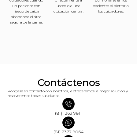
cuidadores cuando
directamente a
pulmonares en los
un paciente con
usted o a una
pacientes al alertar a
riesgo de caída
ubicación central.
los cuidadores.
abandona el área
segura de la cama.
Contáctenos
Póngase en contacto con nosotros, le ofreceremos la mejor solución y
resolveremos todas sus dudas.
(81) 1363 9811
(81) 2377 9064