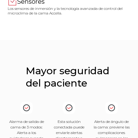
Sensores
Los sensores de inmersión y la tecnología avanzada de control del
microclima de la cama Accella.
Mayor seguridad
del paciente
Alarma de salida de
Esta solución
Alerta de ángulo de
cama de 3 modos:
conectada puede
la cama: previene las
Alerta a los
enviarle alertas
complicaciones