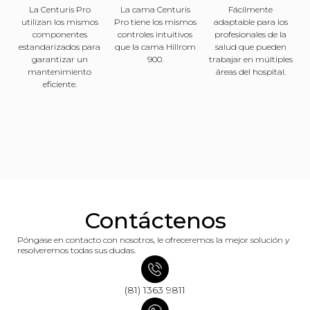
La Centuris Pro
La cama Centuris
Fácilmente
utilizan los mismos
Pro tiene los mismos
adaptable para los
componentes
controles intuitivos
profesionales de la
estandarizados para
que la cama Hillrom
salud que pueden
garantizar un
900.
trabajar en múltiples
mantenimiento
áreas del hospital.
eficiente.
Contáctenos
Póngase en contacto con nosotros, le ofreceremos la mejor solución y
resolveremos todas sus dudas.
(81) 1363 9811