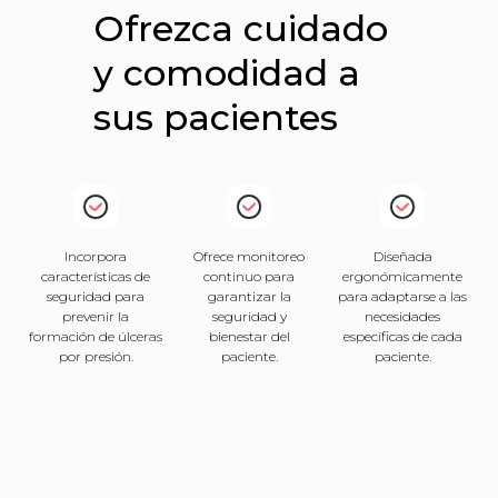
Ofrezca cuidado
y comodidad a
sus pacientes
Incorpora
Ofrece monitoreo
Diseñada
características de
continuo para
ergonómicamente
seguridad para
garantizar la
para adaptarse a las
prevenir la
seguridad y
necesidades
formación de úlceras
bienestar del
específicas de cada
por presión.
paciente.
paciente.