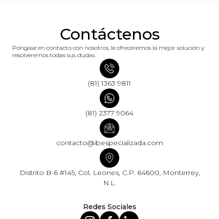
Contáctenos
Póngase en contacto con nosotros, le ofreceremos la mejor solución y
resolveremos todas sus dudas.
(81) 1363 9811
(81) 2377 9064
contacto@ibespecializada.com
Distrito B-6 #145, Col. Leones, C.P. 64600, Monterrey,
N.L.
Redes Sociales