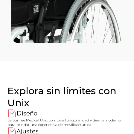
Explora sin límites con
Unix
Diseño
La Sunrise Medical Unix combina funcionalidad y diseño moderno
para brindar una experiencia de movilidad única.
Ajustes