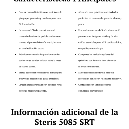
Control manual intuitivo con posiciones de
Adecuado para prácticamente todos los
giro preprogramadas y tumbona para una
pacientes en una amplia gama de alturas y
fácil instalación.
pesos.
La ventana LCD del control manual
Proporciona acceso dedicado al arco en C
transmite los datos de posicionamiento de
para obtener imágenes nítidas y de alta
la mesa al personal de enfermería, incluso
calidad esenciales para MIS, cardiotorácica,
en una habitación oscura.
ortopedia y neurocirugía.
Prácticamente todas las posiciones de los
Compense los suelos irregulares del
pacientes se pueden colocar sobre la mesa
quirófano con los exclusivos cierres de
de cuatro partes.
suelo autonivelantes.
Brinda acceso sin restricciones al mamparo
Evite las colisiones entre la base y la
a través de secciones de patas extraíbles.
sección del banco con Auto Limit Sensor™.
Cirugía lateral avanzada con elevador renal
Compatible con varios accesorios
eléctrico radiotransparente.
comprados previamente
Información adicional de la
Steris 5085 SRT