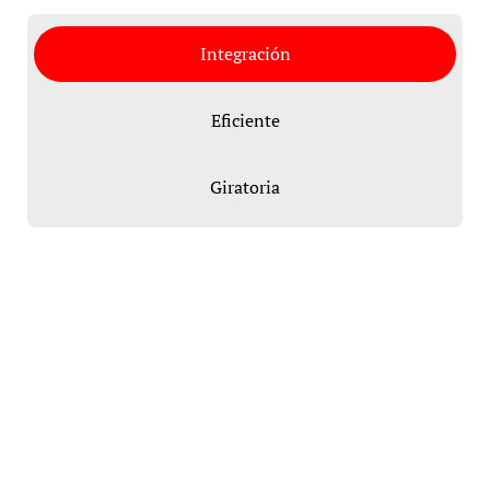
Integración
Eficiente
Giratoria
Integra todo, facilitando el
trabajo al médico
La mesa Steris 5085 SRT, reduce la necesidad de que los médicos
trasladen a los pacientes obesos o sedados de la camilla a la mesa
de operaciones.