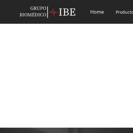
Home
Product
Welch Allyn GS 300
Lámpara de pedestal