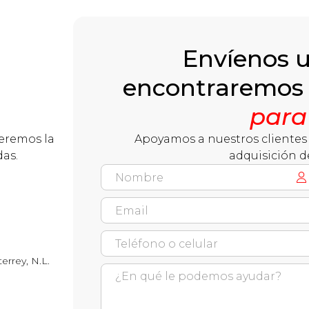
Envíenos 
encontraremos
para
ceremos la
Apoyamos a nuestros clientes 
das.
adquisición d
errey, N.L.