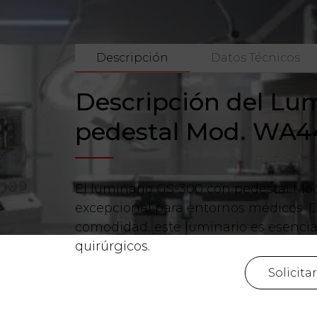
Descripción
Datos Técnicos
Descripción del Lu
pedestal Mod. WA
El luminario GS-300 con pedestal M
excepcional para entornos médicos. D
comodidad, este luminario es esenci
quirúrgicos.
Solicita