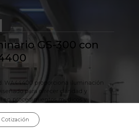
minario GS-300 con
44400
od. WA44400 proporciona iluminación
iseñado para ofrecer claridad y
al en procedimientos médicos y
r Cotización