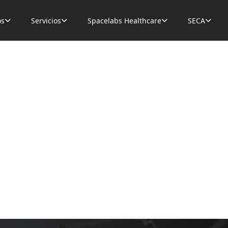
os
Servicios
Spacelabs Healthcare
SECA



