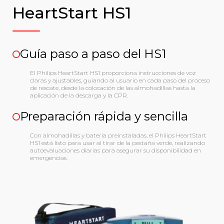
HeartStart HS1
Guía paso a paso del HS1
El Philips HeartStart HS1 proporciona instrucciones de voz
claras y ajustables, guiando al usuario en cada paso del proceso
de rescate, desde la colocación de las almohadillas hasta la
aplicación de la descarga y la CPR.
Preparación rápida y sencilla
Con almohadillas y batería preinstaladas, el Philips HeartStart
HS1 está listo para usar al tirar de la pestaña verde, realizando
autoevaluaciones diarias para asegurar su disponibilidad en
emergencias.