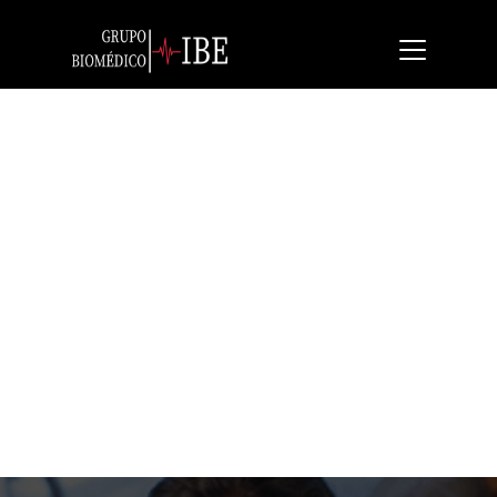
HeartStart HS1
DEA Philips