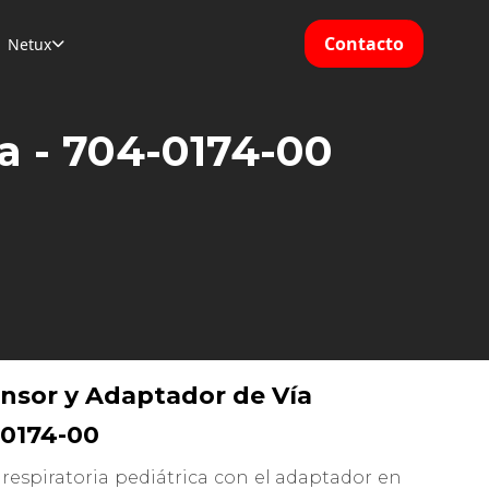
Contacto
Netux

a - 704-0174-00
ensor y Adaptador de Vía
-0174-00
respiratoria pediátrica con el adaptador en