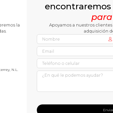
encontraremos
para
ceremos la
Apoyamos a nuestros clientes 
das.
adquisición d
errey, N.L.