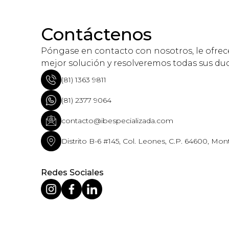
Contáctenos
Póngase en contacto con nosotros, le ofre
mejor solución y resolveremos todas sus du
(81) 1363 9811
(81) 2377 9064
contacto@ibespecializada.com
Distrito B-6 #145, Col. Leones, C.P. 64600, Mont
Redes Sociales