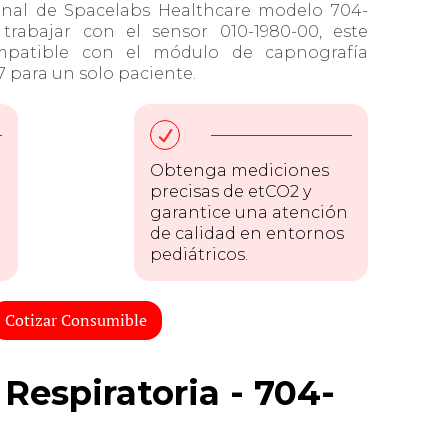
onal de Spacelabs Healthcare modelo 704-
trabajar con el sensor 010-1980-00, este
patible con el módulo de capnografía
7 para un solo paciente.
Obtenga mediciones
precisas de etCO2 y
garantice una atención
de calidad en entornos
pediátricos.
Cotizar Consumible
Respiratoria - 704-