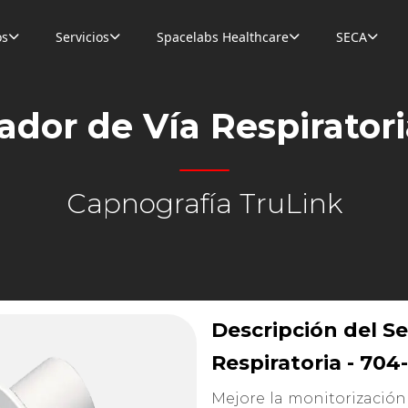
os
Servicios
Spacelabs Healthcare
SECA




ador de Vía Respiratori
Capnografía TruLink
Descripción del S
Respiratoria - 704
Mejore la monitorización 