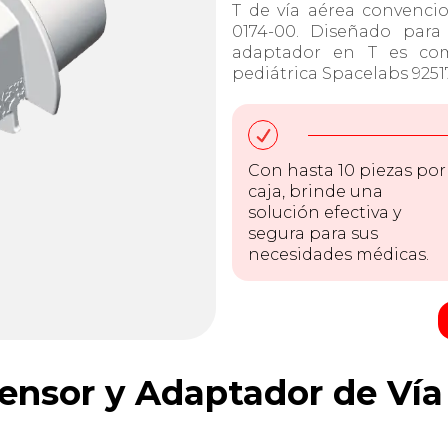
T de vía aérea convenci
0174-00. Diseñado para 
adaptador en T es com
pediátrica Spacelabs 9251
Con hasta 10 piezas por
caja, brinde una
solución efectiva y
segura para sus
necesidades médicas.
ensor y Adaptador de Vía 