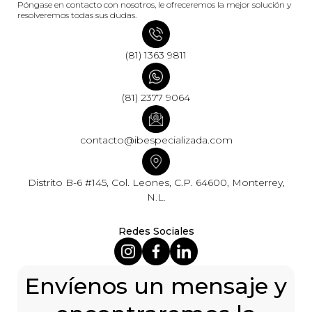
Póngase en contacto con nosotros, le ofreceremos la mejor solución y
resolveremos todas sus dudas.
(81) 1363 9811
(81) 2377 9064
contacto@ibespecializada.com
Distrito B-6 #145, Col. Leones, C.P. 64600, Monterrey,
N.L.
Redes Sociales
Envíenos un mensaje y