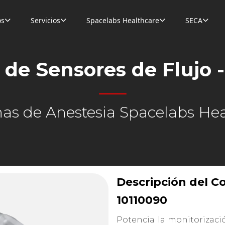
os
Servicios
Spacelabs Healthcare
SECA




 de Sensores de Flujo -
as de Anestesia Spacelabs Hea
Descripción del Co
10110090
Potencia la monitorizaci