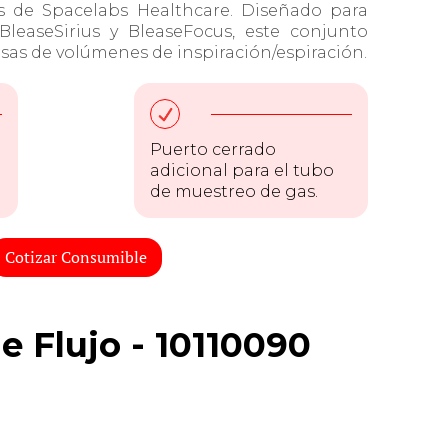
s de Spacelabs Healthcare. Diseñado para
leaseSirius y BleaseFocus, este conjunto
sas de volúmenes de inspiración/espiración.
Puerto cerrado
adicional para el tubo
de muestreo de gas.
Cotizar Consumible
e Flujo - 10110090