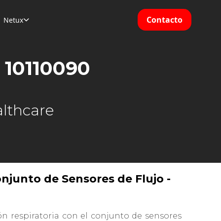
Contacto
Netux

 10110090
lthcare
njunto de Sensores de Flujo -
ón respiratoria con el conjunto de sensores