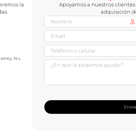
ceremos la
Apoyamos a nuestros clientes 
das.
adquisición d
errey, N.L.