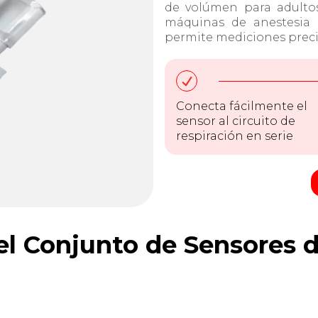
de volúmen para adulto
máquinas de anestesia B
permite mediciones preci
Conecta fácilmente el
sensor al circuito de
respiración en serie
l Conjunto de Sensores d