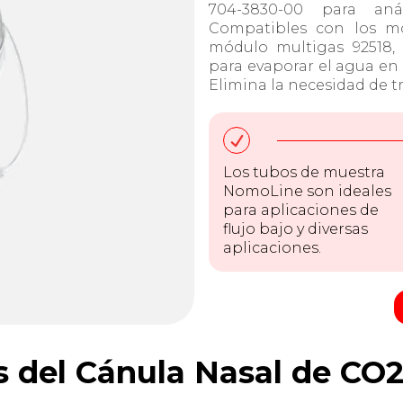
704-3830-00 para aná
Compatibles con los mó
módulo multigas 92518,
para evaporar el agua en l
Elimina la necesidad de 
Los tubos de muestra
NomoLine son ideales
para aplicaciones de
flujo bajo y diversas
aplicaciones.
s del Cánula Nasal de CO2