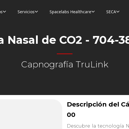
os
Servicios
Spacelabs Healthcare
SECA




a Nasal de CO2 - 704-3
Capnografía TruLink
Descripción del C
00
Descubre la tecnología 