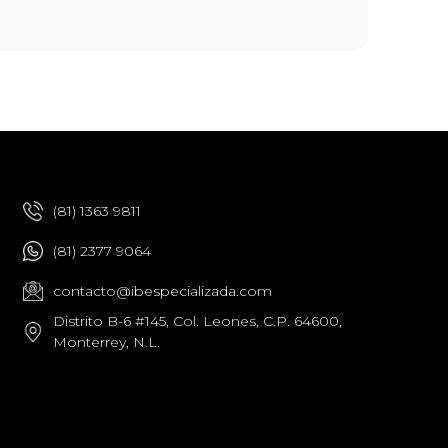
(81) 1363 9811
(81) 2377 9064
contacto@ibespecializada.com
Distrito B-6 #145, Col. Leones, C.P. 64600,
Monterrey, N.L.