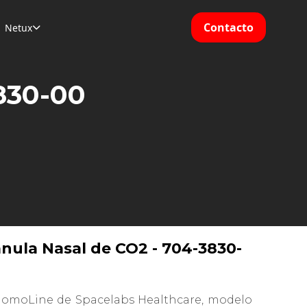
Contacto
Netux

830-00
ánula Nasal de CO2 - 704-3830-
NomoLine de Spacelabs Healthcare, modelo