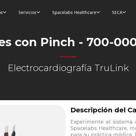
os
Servicios
Spacelabs Healthcare
SECA




es con Pinch - 700-00
Electrocardiografía TruLink
Descripción del C
Experimente el sistema 
Spacelabs Healthcare, mo
para su práctica médica. E