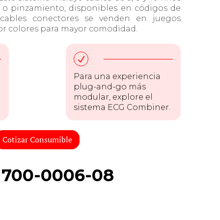
 o pinzamiento, disponibles en códigos de
 cables conectores se venden en juegos
por colores para mayor comodidad.
Para una experiencia
plug-and-go más
modular, explore el
sistema ECG Combiner.
Cotizar Consumible
- 700-0006-08