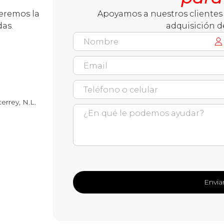
ceremos la
Apoyamos a nuestros clientes 
das.
adquisición d
errey, N.L.