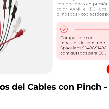
con opciones de presión
color AAMI e IEC. Los
blindados y codificados 
Compatible con
módulos de comando
Spacelabs 90496/91496
configurados para ECG.
os del Cables con Pinch 