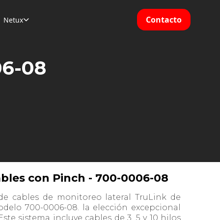
Contacto
Netux

06-08
ables con Pinch - 700-0006-08
de cables de monitoreo lateral TruLink de
delo 700-0006-08. la elección excepcional
ste sistema incluye cables de 3, 5 y 10 hilos