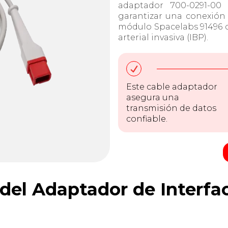
adaptador 700-0291-00 
garantizar una conexión 
módulo Spacelabs 91496 c
arterial invasiva (IBP).
Este cable adaptador
asegura una
transmisión de datos
confiable.
del Adaptador de Interfa