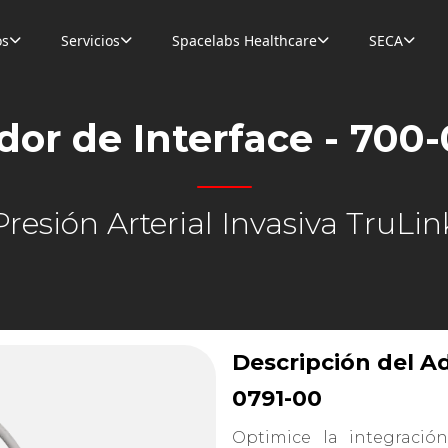
os
Servicios
Spacelabs Healthcare
SECA




or de Interface - 700
Presión Arterial Invasiva TruLin
Descripción del Ad
0791-00
Optimice la integració