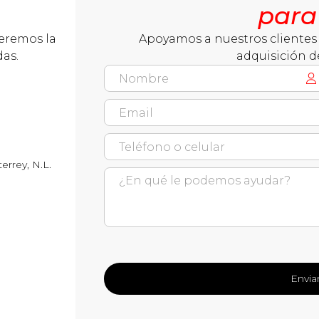
para
ceremos la
Apoyamos a nuestros clientes 
das.
adquisición d
errey, N.L.