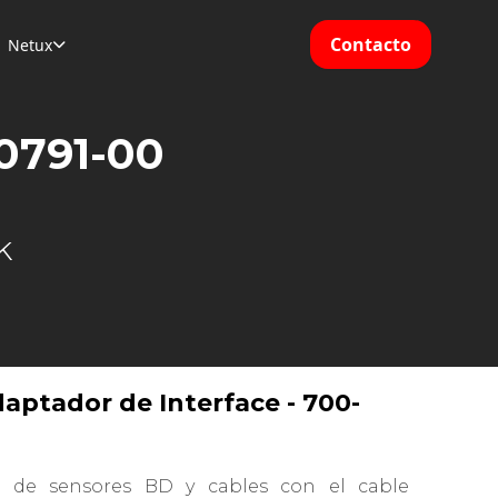
Contacto
Netux

-0791-00
k
aptador de Interface - 700-
n de sensores BD y cables con el cable