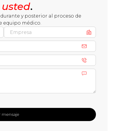
 usted
.
durante y posterior al proceso de
e equipo médico.