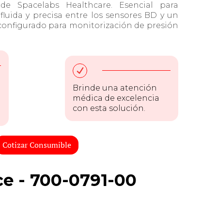
de Spacelabs Healthcare. Esencial para
fluida y precisa entre los sensores BD y un
onfigurado para monitorización de presión
Brinde una atención
médica de excelencia
con esta solución.
Cotizar Consumible
ce - 700-0791-00