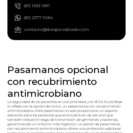
(81) 1363 9811
(81) 2377 9064
contacto@ibespecializada.com
Pasamanos opcional
con recubrimiento
antimicrobiano
La seguridad de los pacientes es una prioridad, y la SECA XLine Base
lo refleja con la opción de incluir un pasamanos con recubrimiento
antimicrobiano. Este pasamanos no solo proporciona un soporte
adicional para los pacientes que se encuentran de pie, sino que
también reduce el riesgo de transmisión de gérmenes y bacterias,
garantizando un entorno más higiénico. La opción de pasamanos
con recubrimiento antimicrobiano ofrece una protección adicional
tanto para el paciente como para el personal de salud, mejorando la