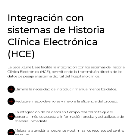
Integración con
sistemas de Historia
Clínica Electrónica
(HCE)
La Seca XLine Base facilita la integración con los sistemas de Historia
Clínica Electrónica (HCE), permitiendo la transmisión directa de los
datos de pesaje al sistema digital del hospital o clínica.
Elimina la necesidad de introducir manualmente los datos.
Reduce el riesgo de errores y mejora la eficiencia del proceso.
La integración de los datos en tiempo real permite que el
personal médico acceda a información precisa y actualizada de
manera inmediata.
Mejora la atención al paciente y optimiza los recursos del centro
de salud.