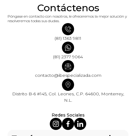
Contáctenos
Póngase en contacto con nosotros, le ofreceremos la mejor solución y
resolveremos todas sus dudas.
(81) 1363 9811
(81) 2377 9064
contacto@ibespecializada.com
Distrito B-6 #145, Col. Leones, C.P. 64600, Monterrey,
N.L.
Redes Sociales