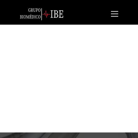
Seca XLine Base
Báscula para silla de ruedas