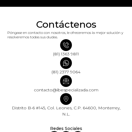
Contáctenos
Póngase en contacto con nosotros, le ofreceremos la mejor solución y
resolveremos todas sus dudas.
(81) 1363 9811
(81) 2377 9064
contacto@ibespecializada.com
Distrito B-6 #145, Col. Leones, C.P. 64600, Monterrey,
N.L.
Redes Sociales