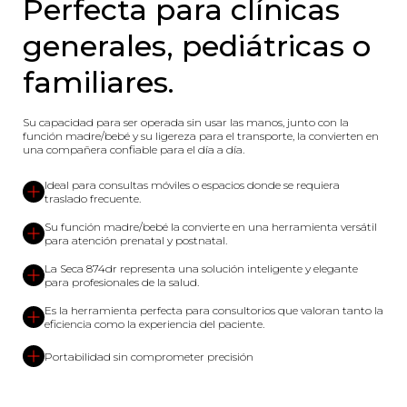
Perfecta para clínicas
generales, pediátricas o
familiares.
Su capacidad para ser operada sin usar las manos, junto con la
función madre/bebé y su ligereza para el transporte, la convierten en
una compañera confiable para el día a día.
Ideal para consultas móviles o espacios donde se requiera
traslado frecuente.
Su función madre/bebé la convierte en una herramienta versátil
para atención prenatal y postnatal.
La Seca 874dr representa una solución inteligente y elegante
para profesionales de la salud.
Es la herramienta perfecta para consultorios que valoran tanto la
eficiencia como la experiencia del paciente.
Portabilidad sin comprometer precisión