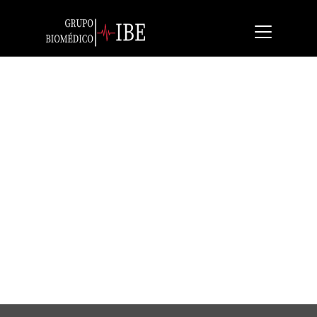
Seca 874dr
Una nueva báscula plana