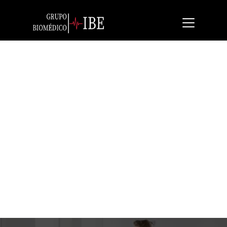
Seca 787
Báscula de columna