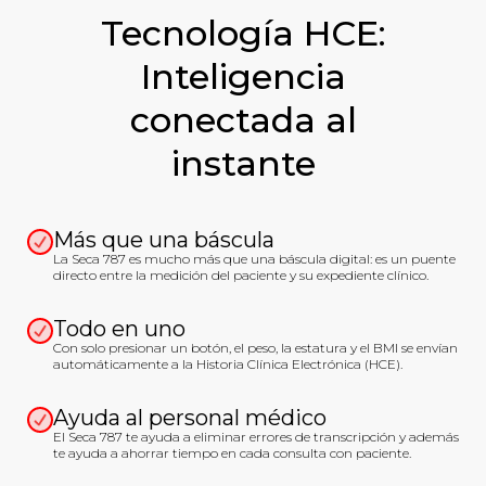
Tecnología HCE:
Inteligencia
conectada al
instante
Más que una báscula
La Seca 787 es mucho más que una báscula digital: es un puente
directo entre la medición del paciente y su expediente clínico.
Todo en uno
Con solo presionar un botón, el peso, la estatura y el BMI se envían
automáticamente a la Historia Clínica Electrónica (HCE).
Ayuda al personal médico
El Seca 787 te ayuda a eliminar errores de transcripción y además
te ayuda a ahorrar tiempo en cada consulta con paciente.