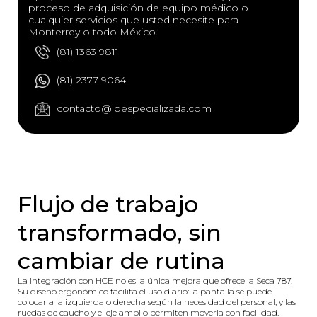
proceso de adquisición de equipo médico o
cualquier servicios que usted necesite para
Monterrey o todo México.
(81) 1363 9811
(81) 2377 9064
contacto@ibespecializada.com
Flujo de trabajo
transformado, sin
cambiar de rutina
La integración con HCE no es la única mejora que ofrece la Seca 787.
Su diseño ergonómico facilita el uso diario: la pantalla se puede
colocar a la izquierda o derecha según la necesidad del personal, y las
ruedas de caucho y el eje amplio permiten moverla con facilidad.