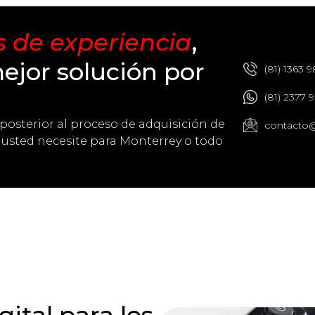
 de experiencia
,
ejor solución por
(81) 1363 9
(81) 2377 
posterior al proceso de adquisición de
contacto@
 usted necesite para Monterrey o todo