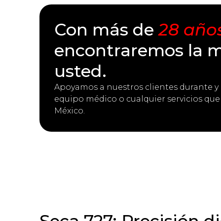
Con más de
28 años
encontraremos la m
usted.
Apoyamos a nuestros clientes durante y 
equipo médico o cualquier servicios que
México.