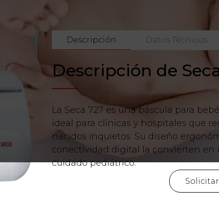
Descripción
Datos Técnicos
Descripción de Sec
La Seca 727 es una báscula para bebés
ideal para clínicas y hospitales que r
nacidos inquietos. Su diseño ergonóm
conectividad digital la convierten en
cuidado pediátrico.
Solicita