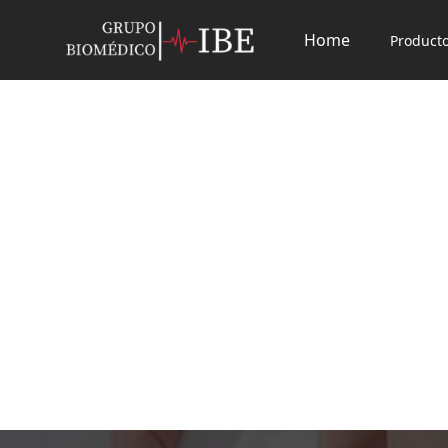
Home
Product
Seca 727
Báscula para bebés