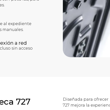
es.
te al expediente
es manuales.
nexión a red
cluso sin acceso
Seca 727
Diseñada para ofrecer p
727 mejora la experienc