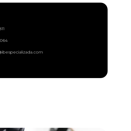
811
9064
ibespecializada.com