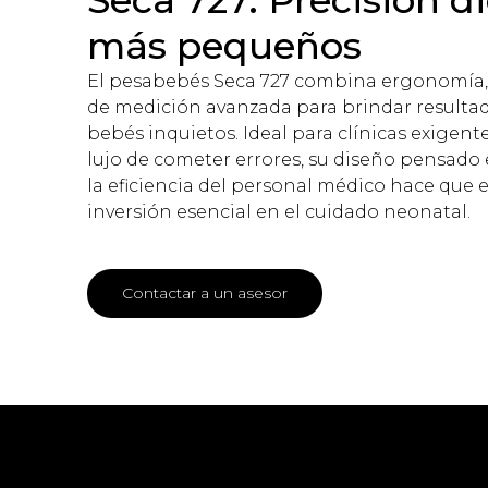
Seca 727: Precisión di
más pequeños
El pesabebés Seca 727 combina ergonomía, 
de medición avanzada para brindar resultad
bebés inquietos. Ideal para clínicas exigen
lujo de cometer errores, su diseño pensado 
la eficiencia del personal médico hace que 
inversión esencial en el cuidado neonatal.
Contactar a un asesor