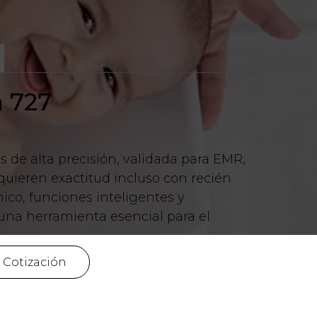
a 727
 de alta precisión, validada para EMR,
equieren exactitud incluso con recién
ico, funciones inteligentes y
 una herramienta esencial para el
r Cotización