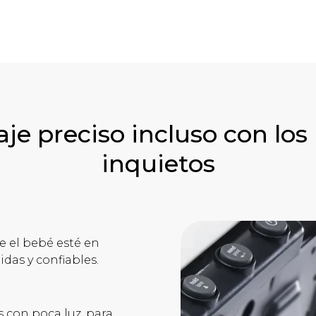
je preciso incluso con lo
inquietos
e el bebé esté en
as y confiables.
s con poca luz, para