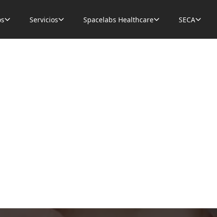
os
Servicios
Spacelabs Healthcare
SECA



