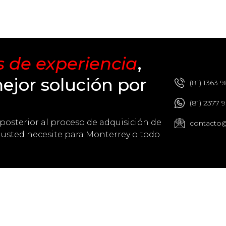
 de experiencia
,
ejor solución por
(81) 1363 9
(81) 2377 
posterior al proceso de adquisición de
contacto@
 usted necesite para Monterrey o todo