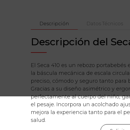
Descripción
Datos Técnicos
Descripción del Sec
El Seca 410 es un rebozo portabebés
la báscula mecánica de escala circula
preciso, cómodo y seguro tanto para
Gracias a su diseño asimétrico y ergo
perfectamente al cuerpo del niño, ga
el pesaje. Incorpora un acolchado aju
mejora la experiencia tanto para el p
salud.