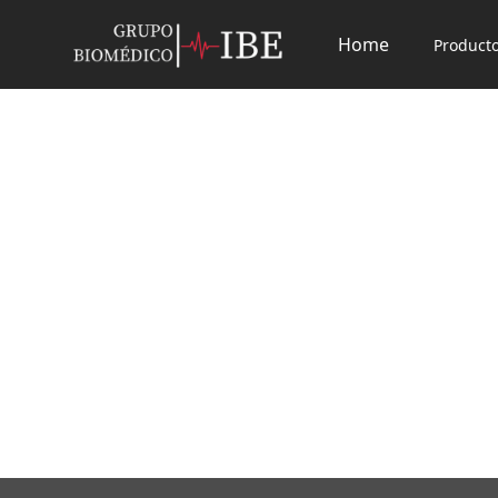
Home
Product
Seca 410
Rebozo para báscula con escala