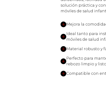
solución práctica y con
móviles de salud infanti
Mejora la comodidad 
Ideal tanto para i
móviles de salud inf
Material robusto y fá
Perfecto para mante
rebozo limpio y listo
Compatible con ento