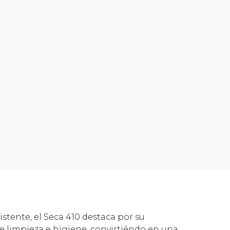
stente, el Seca 410 destaca por su
de limpieza e higiene, convirtiéndo en una