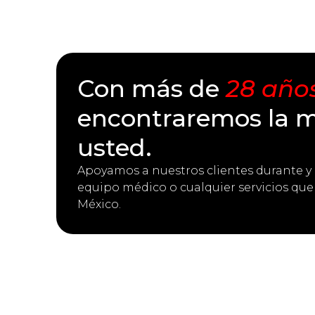
Con más de
28 años
encontraremos la m
usted.
Apoyamos a nuestros clientes durante y 
equipo médico o cualquier servicios que
México.