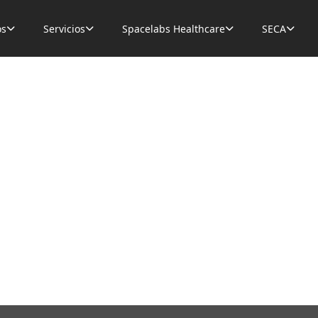
os
Servicios
Spacelabs Healthcare
SECA



