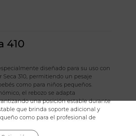
a 410
 especialmente diseñado para su uso con
r Seca 310, permitiendo un pesaje
 bebés como para niños pequeños.
nómico, el rebozo se adapta
rantizando una posición estable durante
stable que brinda soporte adicional y
equeño como para el profesional de