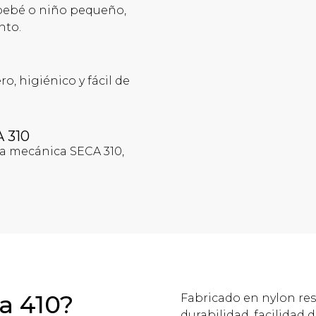
l bebé o niño pequeño,
nto.
o, higiénico y fácil de
A 310
a mecánica SECA 310,
ca 410?
Fabricado en nylon resi
durabilidad, facilidad 