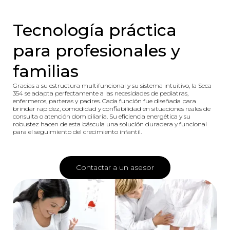
Tecnología práctica
para profesionales y
familias
Gracias a su estructura multifuncional y su sistema intuitivo, la Seca
354 se adapta perfectamente a las necesidades de pediatras,
enfermeros, parteras y padres. Cada función fue diseñada para
brindar rapidez, comodidad y confiabilidad en situaciones reales de
consulta o atención domiciliaria. Su eficiencia energética y su
robustez hacen de esta báscula una solución duradera y funcional
para el seguimiento del crecimiento infantil.
Contactar a un asesor