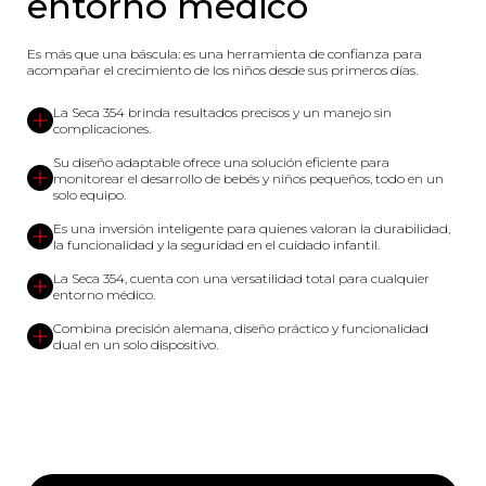
entorno médico
Es más que una báscula: es una herramienta de confianza para
acompañar el crecimiento de los niños desde sus primeros días.
La Seca 354 brinda resultados precisos y un manejo sin
complicaciones.
Su diseño adaptable ofrece una solución eficiente para
monitorear el desarrollo de bebés y niños pequeños, todo en un
solo equipo.
Es una inversión inteligente para quienes valoran la durabilidad,
la funcionalidad y la seguridad en el cuidado infantil.
La Seca 354, cuenta con una versatilidad total para cualquier
entorno médico.
Combina precisión alemana, diseño práctico y funcionalidad
dual en un solo dispositivo.