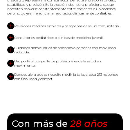
El seca 213 representa la combinación perfecta entre portabilidad,
estabilidad y precisión. Es la elección ideal para profesionales que
necesitan moverse constantemente entre pacientes o ubicaciones,
pero no quieren renunciar a resultados clínicamente confiables.
Revisiones médicas escolares y campañas de salud comunitaria.
Consultorios pediátricos o clínicas de medicina juvenil.
Cuidados domiciliarios de ancianos o personas con movilidad
reducida.
Uso portátil por parte de profesionales de la salud en
movimiento.
Dondequiera que se necesite medir la talla, el seca 213 responde
con fiabilidad y confort.
Con más de
28 años