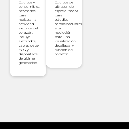
Equipos y
Equipos de
consumibles
ultrasonido
necesarios
especializados
para
para
registrar la
estudios
actividad
cardiovasculares,
eléctrica del
alta
corazón.
resolución
Incluye
para una
electrodos,
visualización
cables, papel
detallada y
ECG y
función del
dispositivos
corazón.
de última
generación.
Slide 2 of 2.